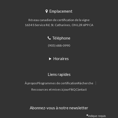
Emplacement
Réseau canadien de certification de la vigne
1634 S Service Rd
St. Catharines
ON
L2R 6P9
CA
Téléphone
(905) 688-0990
Horaires
Liens rapides
À propos
Programmes de certification
Recherche
Ressources et mises à jour
FAQ
Contact
Abonnez-vous à notre newsletter
indique requis