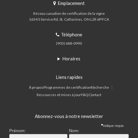
Emplacement
Réseau canadien de certification de la vigne
1634 S Service Rd
St. Catharines
ON
L2R 6P9
CA
Téléphone
(905) 688-0990
Horaires
Liens rapides
À propos
Programmes de certification
Recherche
Ressources et mises à jour
FAQ
Contact
Abonnez-vous à notre newsletter
indique requis
Prénom:
Nom: