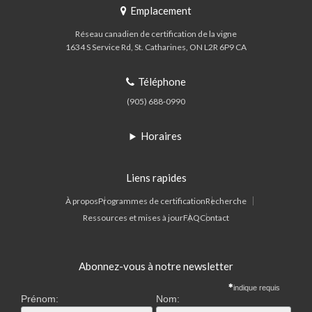
Emplacement
Réseau canadien de certification de la vigne
1634 S Service Rd
St. Catharines
ON
L2R 6P9
CA
Téléphone
(905) 688-0990
Horaires
Liens rapides
À propos
Programmes de certification
Recherche
Ressources et mises à jour
FAQ
Contact
Abonnez-vous à notre newsletter
indique requis
Prénom:
Nom: