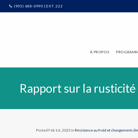
(905) 688-0990 | EXT. 222
À PROPOS
PROGRAMME
Rapport sur la rusticit
Posted Feb 1st, 2023 in
Résistance au froid et changement cl