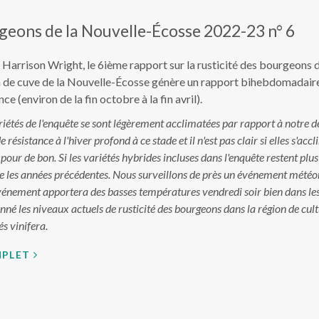
rgeons de la Nouvelle-Écosse 2022-23 n° 6
Dr Harrison Wright, le 6ième rapport sur la rusticité des bourgeons
sin de cuve de la Nouvelle-Écosse génère un rapport bihebdomadai
(environ de la fin octobre à la fin avril).
ariétés de l'enquête se sont légèrement acclimatées par rapport à notre 
e résistance à l'hiver profond à ce stade et il n'est pas clair si elles s'
 de bon. Si les variétés hybrides incluses dans l'enquête restent plus 
e les années précédentes. Nous surveillons de près un événement météor
vénement apportera des basses températures vendredi soir bien dans les
donné les niveaux actuels de rusticité des bourgeons dans la région de cu
s vinifera.
MPLET