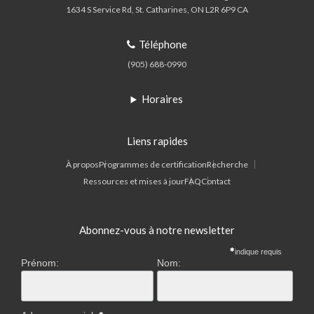
1634 S Service Rd
St. Catharines
ON
L2R 6P9
CA
Téléphone
(905) 688-0990
Horaires
Liens rapides
À propos
Programmes de certification
Recherche
Ressources et mises à jour
FAQ
Contact
Abonnez-vous à notre newsletter
indique requis
Prénom:
Nom: