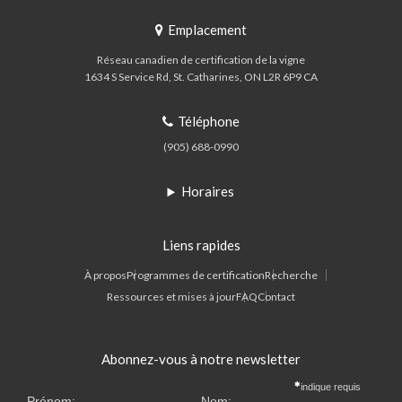
Emplacement
Réseau canadien de certification de la vigne
1634 S Service Rd
St. Catharines
ON
L2R 6P9
CA
Téléphone
(905) 688-0990
Horaires
Liens rapides
À propos
Programmes de certification
Recherche
Ressources et mises à jour
FAQ
Contact
Abonnez-vous à notre newsletter
indique requis
Prénom:
Nom: