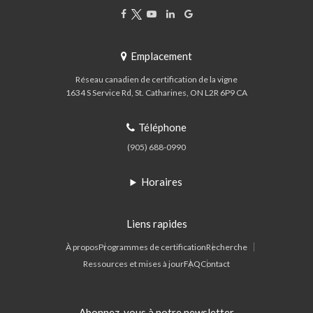
Emplacement
Réseau canadien de certification de la vigne
1634 S Service Rd
St. Catharines
ON
L2R 6P9
CA
Téléphone
(905) 688-0990
Horaires
Liens rapides
À propos
Programmes de certification
Recherche
Ressources et mises à jour
FAQ
Contact
Abonnez-vous à notre newsletter