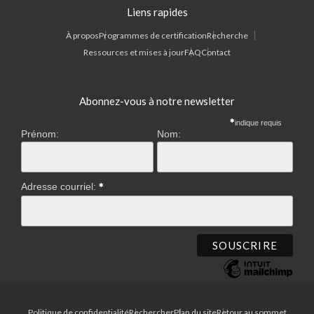
Liens rapides
À propos
Programmes de certification
Recherche
Ressources et mises à jour
FAQ
Contact
Abonnez-vous à notre newsletter
indique requis
Prénom:
Nom:
Adresse courriel:
Politique de confidentialité
Rechercher
Plan du site
Retour au sommet