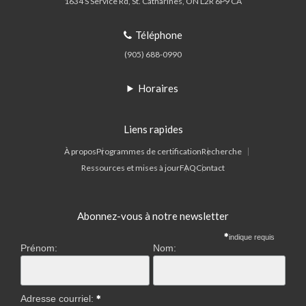
1634 S Service Rd
St. Catharines
ON
L2R 6P9
CA
Téléphone
(905) 688-0990
Horaires
Liens rapides
À propos
Programmes de certification
Recherche
Ressources et mises à jour
FAQ
Contact
Abonnez-vous à notre newsletter
indique requis
Prénom:
Nom:
Adresse courriel: