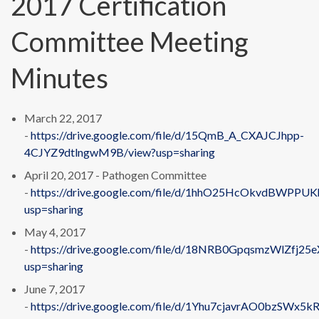
2017 Certification
Committee Meeting
Minutes
March 22, 2017
-
https://drive.google.com/file/d/15QmB_A_CXAJCJhpp-
4CJYZ9dtlngwM9B/view?usp=sharing
April 20, 2017 - Pathogen Committee
-
https://drive.google.com/file/d/1hhO25HcOkvdBWPP
usp=sharing
May 4, 2017
-
https://drive.google.com/file/d/18NRB0GpqsmzWlZfj25
usp=sharing
June 7, 2017
-
https://drive.google.com/file/d/1Yhu7cjavrAO0bzSWx5