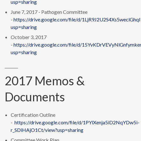
usp=sharing
June 7, 2017 - Pathogen Committee
-
https://drive.google.com/file/d/1LjR9J2U2S4Xs5weclGhq
usp=sharing
October 3, 2017
-
https://drive.google.com/file/d/15YvKDrVEVyNlGnfym
usp=sharing
_______
2017 Memos &
Documents
Certification Outline
-
https://drive.google.com/file/d/1PYlXenja5iD2NqYDw5i-
r_SDiHAjO1Ct/view?usp=sharing
Committee Work Plan