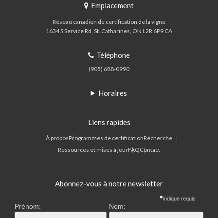
Emplacement
Réseau canadien de certification de la vigne
1634 S Service Rd
St. Catharines
ON
L2R 6P9
CA
Téléphone
(905) 688-0990
Horaires
Liens rapides
À propos
Programmes de certification
Recherche
Ressources et mises à jour
FAQ
Contact
Abonnez-vous à notre newsletter
indique requis
Prénom:
Nom: