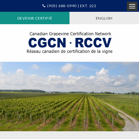
(905) 688-0990 | EXT. 222
Ope
DEVENIR CERTIFIÉ
ENGLISH