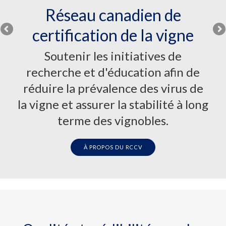
Réseau canadien de
Programmes de
Voix du terrain
certification de la vigne
certification de la vigne
Découvrez les réflexions de ceux et celles
qui travaillent directement avec des
Les programmes de certification fondés
Soutenir les initiatives de
vignes propres et du matériel certifié.
sur la science que nous offrons visent à
recherche et d'éducation afin de
réduire la présence et la propagation des
réduire la prévalence des virus de
EN SAVOIR PLUS
virus de la vigne.
la vigne et assurer la stabilité à long
terme des vignobles.
À PROPOS DE LA CERTIFICATION
À PROPOS DU RCCV